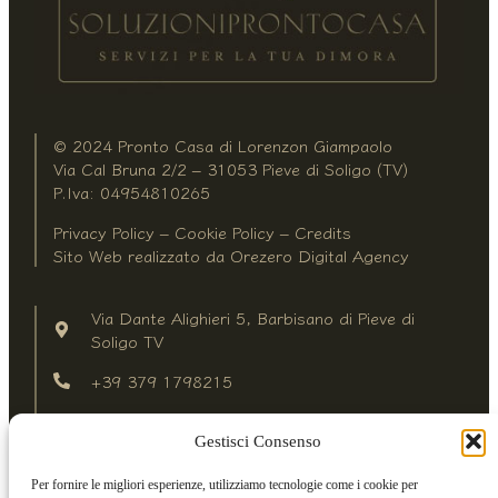
© 2024 Pronto Casa di Lorenzon Giampaolo
Via Cal Bruna 2/2 – 31053 Pieve di Soligo (TV)
P.Iva: 04954810265
Privacy Policy
–
Cookie Policy
–
Credits
Sito Web realizzato da
Orezero Digital Agency
Via Dante Alighieri 5, Barbisano di Pieve di
Soligo TV
+39 379 1798215
Da Lunedì a Venerdì 8:00-12:00/13:30-18:00
Gestisci Consenso
Sabato mattina 8:00-12:00
Sabato pomeriggio su appuntamento
Per fornire le migliori esperienze, utilizziamo tecnologie come i cookie per