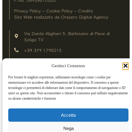
Privacy Policy
–
Cookie Policy
–
Credits
Sito Web realizzato da
Orezero Digital Agency
Via Dante Alighieri 5, Barbisano di Pieve di
Soligo TV
+39 379 1798215
Da Lunedì a Venerdì 8:00-12:00/13:30-18:00
Gestisci Consenso
Sabato mattina 8:00-12:00
Sabato pomeriggio su appuntamento
Per fornire le migliori esperienze, utilizziamo tecnologie come i cookie per
memorizzare e/o accedere alle informazioni del dispositivo. Il consenso a queste
tecnologie ci permetterà di elaborare dati come il comportamento di navigazione o ID
unici su questo sito. Non acconsentire o ritirare il consenso può influire negativamente
su alcune caratteristiche e funzioni.
Accetta
Nega